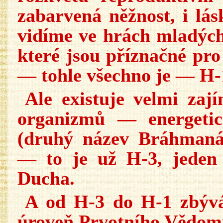
zabarvená něžnost, i lásk
vidíme ve hrách mladých 
které jsou příznačné pro 
— tohle všechno je — H-
Ale existuje velmi zaj
organizmů — energetic
(druhý název Bráhmaná
— to je už H-3, jeden 
Ducha.
A od H-3 do H-1 zbýv
úroveň Prvotního Vědomí