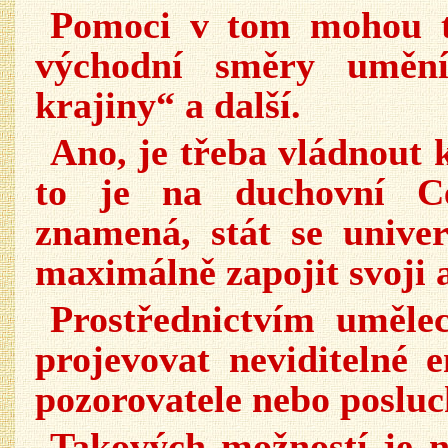
Pomoci v tom mohou ta
východní směry umění 
krajiny“ a další.
Ano, je třeba vládnout k
to je na duchovní Ce
znamená, stát se univer
maximálně zapojit svoji a
Prostřednictvím uměle
projevovat neviditelné 
pozorovatele nebo posluc
Takových možností je 