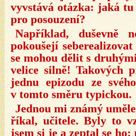
vyvstává otázka: jaká tu
pro posouzení?
Například, duševně n
pokoušejí seberealizovat
se mohou dělit s druhými
velice silně! Takových 
jednu epizodu ze svého
v tomto směru typickou.
Jednou mi známý umělec
říkal, učitele. Byly to 
jsem si je a zeptal se ho: