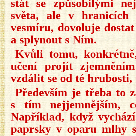
stát se způsobilými ne
světa, ale v hranicíc
vesmíru, dovoluje dosta
a splynout s Ním.
Kvůli tomu, konkrétně
učení projít zjemněním
vzdálit se od té hrubosti, 
Především je třeba to z
s tím nejjemnějším, 
Například, když vychází
paprsky v oparu mlhy s