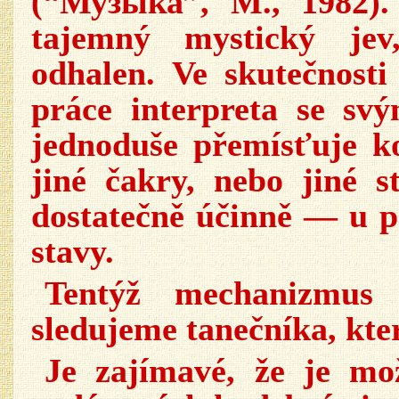
(“Музыка”, М., 1982).
tajemný mystický je
odhalen. Ve skutečnost
práce interpreta se sv
jednoduše přemísťuje k
jiné čakry, nebo jiné 
dostatečně účinně — u p
stavy.
Tentýž mechanizmus 
sledujeme tanečníka, kte
Je zajímavé, že je mo