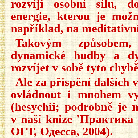
rozvíjí osobní sílu, 
energie, kterou je mož
například, na meditativní
Takovým způsobem,
dynamické hudby a dy
rozvíjet v sobě tyto chybě
Ale za přispění dalších 
ovládnout i mnohem vyšš
(hesychii; podrobně je 
v naší knize 'Практика
ОГТ, Одесса, 2004).