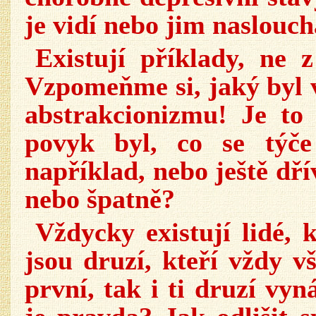
je vidí nebo jim naslouch
Existují příklady, ne z
Vzpomeňme si, jaký byl 
abstrakcionizmu! Je t
povyk byl, co se týče
například, nebo ještě dř
nebo špatně?
Vždycky existují lidé, 
jsou druzí, kteří vždy v
první, tak i ti druzí vy