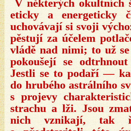
V některých okultních š
eticky a energeticky č
uchovávají si svoji vých
pěstují za účelem potlač
vládě nad nimi; to už se
pokoušejí se odtrhnout
Jestli se to podaří — 
do hrubého astrálního sv
s projevy charakteristi
strachu a lži. Jsou zm
nich vznikají, tak ř