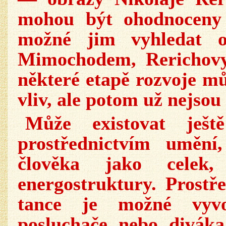
mohou být ohodnoceny 
možné jim vyhledat od
Mimochodem, Rerichovy
některé etapě rozvoje mů
vliv, ale potom už nejsou
Může existovat ještě
prostřednictvím umění
člověka jako celek
energostruktury. Prostř
tance je možné vyvo
posluchače nebo diváka