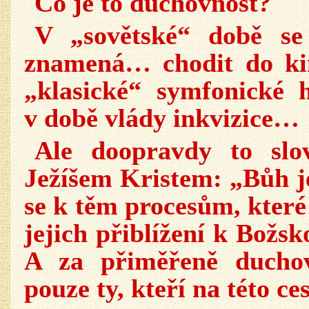
Co je to duchovnost?
V „sovětské“ době se
znamená… chodit do kin
„klasické“ symfonické 
v době vlády inkvizice…
Ale doopravdy to slo
Ježíšem Kristem: „Bůh j
se k těm procesům, které 
jejich přiblížení k Božs
A za přiměřeně duchov
pouze ty, kteří na této c