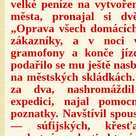
velké peníze na vytvořen
města, pronajal si dvě
„Oprava všech domácích 
zákazníky, a v noci v
gramofony a konče jízd
podařilo se mu ještě nas
na městských skládkách
za dva, nashromáždi
expedici, najal pomoc
poznatky. Navštívil spou
— súfijských, křesť