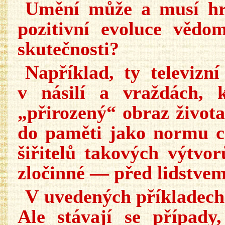
Umění může a musí hr
pozitivní evoluce vědo
skutečnosti?
Například, ty televizní
v násilí a vraždách, 
„přirozený“ obraz života
do paměti jako normu c
šiřitelů takových výtvor
zločinné — před lidstve
V uvedených příkladech
Ale stávají se případy