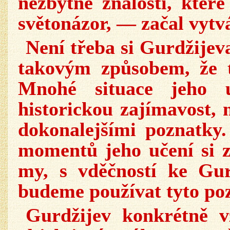
nezbytné znalosti, které
světonázor, — začal vytvá
Není třeba si Gurdžijeva
takovým způsobem, že 
Mnohé situace jeho u
historickou zajímavost, 
dokonalejšími poznatky.
momentů jeho učení si z
my, s vděčností ke Gur
budeme používat tyto po
Gurdžijev konkrétně vz