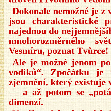
Dokonale nemožné je z v
jsou charakteristické p
najednou do nejjemnějšíh
mnohorozměrného svě
Vesmíru, poznat Tvůrce!
Ale je možné jenom po
vodíků“. Zpočátku je 
zjemnění, který existuje 
— a až potom se „potáp
dimenzí.