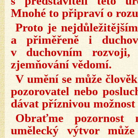
s představiteli této ú
Mnohé to připraví o ro
Proto je nejdůležitější
a přiměřeně i ducho
v duchovním rozvoji,
zjemňování vědomí.
V umění se může člověk 
pozorovatel nebo posluc
dávat příznivou možnost 
Obraťme pozornost n
umělecký výtvor může