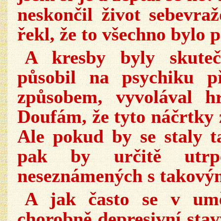
neskončil život sebevr
řekl, že to všechno bylo 
A kresby byly skuteč
působil na psychiku p
způsobem, vyvolával h
Doufám, že tyto náčrtky 
Ale pokud by se staly t
pak by určitě utrp
neseznámených s takovým
A jak často se v umě
chorobně depresivní stav