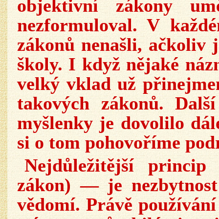
objektivní zákony u
nezformuloval. V každé
zákonů nenašli, ačkoliv 
školy. I když nějaké náz
velký vklad už přinejmen
takových zákonů. Další
myšlenky je dovolilo dál
si o tom pohovoříme podr
Nejdůležitější princip
zákon) — je nezbytnost
vědomí. Právě používání