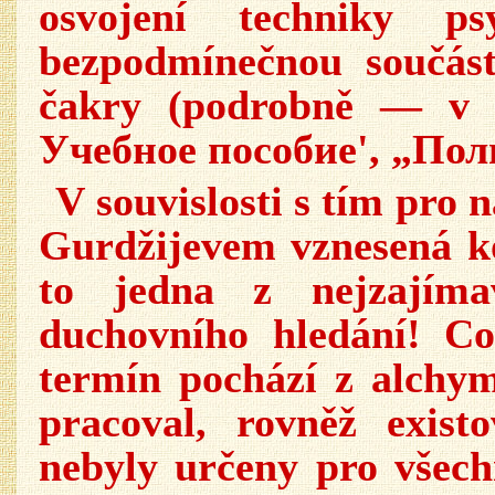
osvojení techniky psy
bezpodmínečnou součást
čakry (podrobně — v 
Учебное пособие', „Пол
V souvislosti s tím pro 
Gurdžijevem vznesená ko
to jedna z nejzajímav
duchovního hledání! Co
termín pochází z alchym
pracoval, rovněž existo
nebyly určeny pro všechn