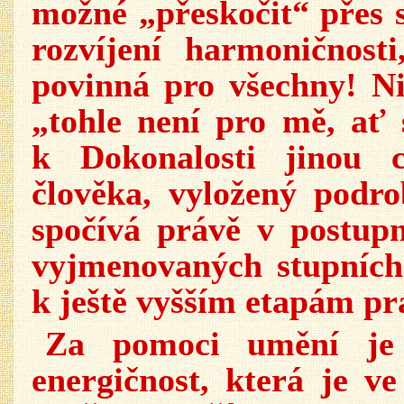
možné „přeskočit“ přes s
rozvíjení harmoničnost
povinná pro všechny! Ni
„tohle není pro mě, ať 
k Dokonalosti jinou 
člověka, vyložený podr
spočívá právě v postup
vyjmenovaných stupních
k ještě vyšším etapám pr
Za pomoci umění je 
energičnost, která je v