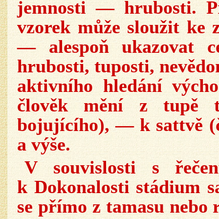
jemnosti — hrubosti. P
vzorek může sloužit ke 
— alespoň ukazovat ce
hrubosti, tuposti, nevěd
aktivního hledání vých
člověk mění z tupě 
bojujícího), — k sattvě 
a výše.
V souvislosti s řeče
k Dokonalosti stádium sa
se přímo z tamasu nebo 