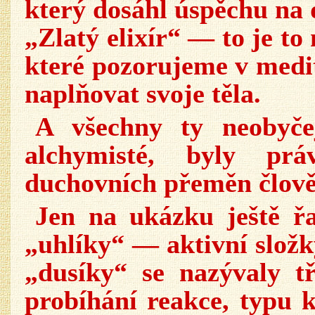
který dosáhl úspěchu na
„Zlatý elixír“ — to je to
které pozorujeme v medi
naplňovat svoje těla.
A všechny ty neobyčej
alchymisté, byly pr
duchovních přeměn člově
Jen na ukázku ještě ř
„uhlíky“ — aktivní složk
„dusíky“ se nazývaly tře
probíhání reakce, typu 