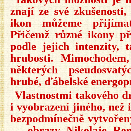
znají ze své zkušenosti,
ikon můžeme přijíma
Přičemž různé ikony p
podle jejich intenzity,
hrubosti. Mimochodem
některých pseudosvatý
hrubé, ďábelské energo
Vlastnostmi takového d
i vyobrazení jiného, než
bezpodmínečně vytvořen
— obrazy Nikolaje Rer