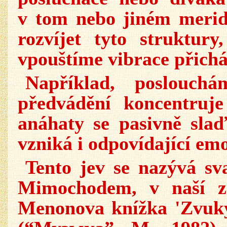
v tom nebo jiném merid
rozvíjet tyto struktur
vpouštíme vibrace přicház
Například, poslouch
předvádění koncentruj
anáhaty se pasivně slaď
vzniká i odpovídající emo
Tento jev se nazývá sv
Mimochodem, v naší z
Menonova knížka 'Zvuky 