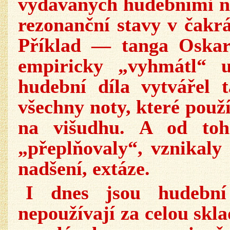
vydávaných hudebními nás
rezonanční stavy v čakr
Příklad — tanga Oskar
empiricky „vyhmátl“ u
hudební díla vytvářel
všechny noty, které použ
na višudhu. A od toh
„přeplňovaly“, vznikaly 
nadšení, extáze.
I dnes jsou hudební 
nepoužívají za celou skl