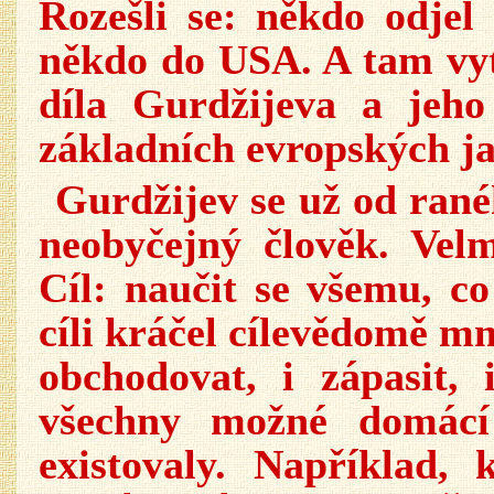
Rozešli se: někdo odjel
někdo do USA. A tam vytv
díla Gurdžijeva a jeh
základních evropských ja
Gurdžijev se už od rané
neobyčejný člověk. Velm
Cíl: naučit se všemu, co
cíli kráčel cílevědomě mn
obchodovat, i zápasit, 
všechny možné domácí 
existovaly. Například,