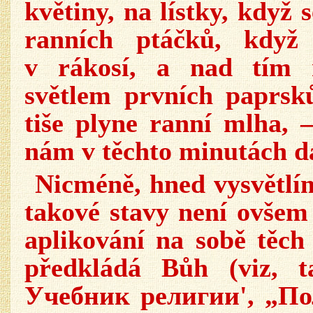
květiny, na lístky, když
ranních ptáčků, když
v rákosí, a nad tím 
světlem prvních paprsků
tiše plyne ranní mlha,
nám v těchto minutách d
Nicméně, hned vysvětlím
takové stavy není ovšem
aplikování na sobě těch
předkládá Bůh (viz, t
Учебник религии', „Пол