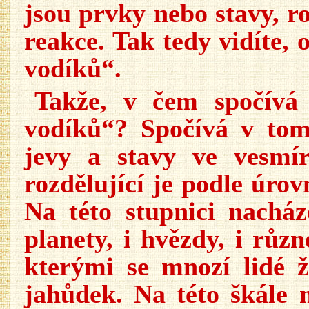
jsou prvky nebo stavy, r
reakce. Tak tedy vidíte,
vodíků“.
Takže, v čem spočívá
vodíků“? Spočívá v tom
jevy a stavy ve vesmí
rozdělující je podle úro
Na této stupnici nacház
planety, i hvězdy, i růz
kterými se mnozí lidé ž
jahůdek. Na této škále 