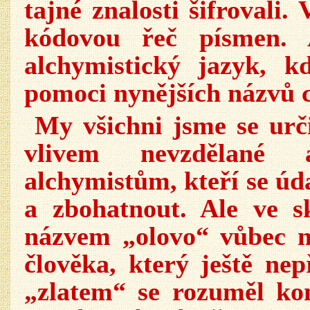
tajné znalosti šifrovali
kódovou řeč písmen. A
alchymistický jazyk, k
pomoci nynějších názvů 
My všichni jsme se urč
vlivem nevzdělané 
alchymistům, kteří se úda
a zbohatnout. Ale ve s
názvem „olovo“ vůbec ne
člověka, který ještě nep
„zlatem“ se rozuměl kon