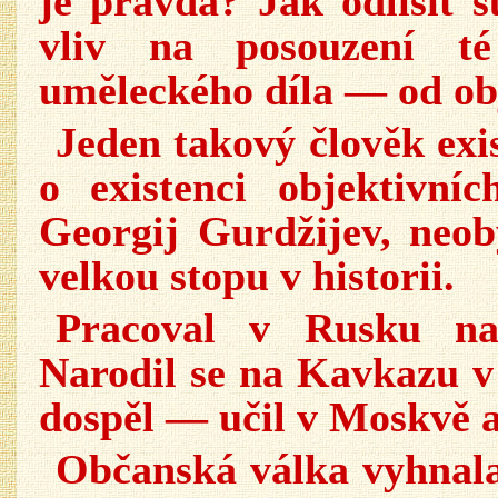
je pravda? Jak odlišit s
vliv na posouzení t
uměleckého díla — od obj
Jeden takový člověk exis
o existenci objektivn
Georgij Gurdžijev, neob
velkou stopu v historii.
Pracoval v Rusku na 
Narodil se na Kavkazu v
dospěl — učil v Moskvě 
Občanská válka vyhnala