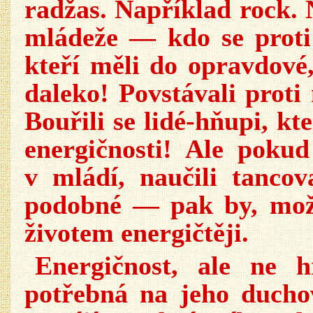
radžas. Například rock. 
mládeže — kdo se proti
kteří měli do opravdové,
daleko! Povstávali proti 
Bouřili se lidé-hňupi, k
energičnosti! Ale pokud
v mládí, naučili tanco
podobné — pak by, možn
životem energičtěji.
Energičnost, ale ne 
potřebná na jeho duchov