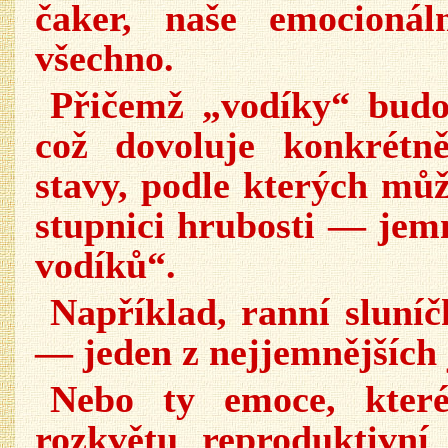
čaker, naše emocioná
všechno.
Přičemž „vodíky“ budo
což dovoluje konkrétně
stavy, podle kterých mů
stupnici hrubosti — jemn
vodíků“.
Například, ranní sluní
— jeden z nejjemnějších 
Nebo ty emoce, které
rozkvětu reproduktivní